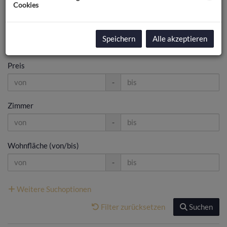
Kauf
Cookies
Region
Speichern
Alle akzeptieren
Preis
-
Zimmer
-
Wohnfläche (von/bis)
-
Weitere Suchoptionen
Filter zurücksetzen
Suchen