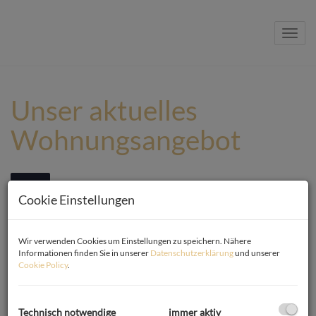
Navig
Unser aktuelles
Wohnungsangebot
Alle
Wohnen
Gewerbe
Anlage
Cookie Einstellungen
Objektart
Wir verwenden Cookies um Einstellungen zu speichern. Nähere
Informationen finden Sie in unserer
Datenschutzerklärung
und unserer
Cookie Policy
.
Vermarktungsart
Alle
Miete
Technisch notwendige
immer aktiv