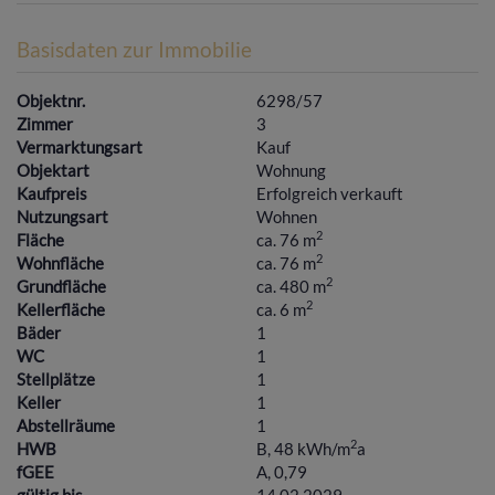
Basisdaten zur Immobilie
Objektnr.
6298/57
Zimmer
3
Vermarktungsart
Kauf
Objektart
Wohnung
Kaufpreis
Erfolgreich verkauft
Nutzungsart
Wohnen
2
Fläche
ca. 76 m
2
Wohnfläche
ca. 76 m
2
Grundfläche
ca. 480 m
2
Kellerfläche
ca. 6 m
Bäder
1
WC
1
Stellplätze
1
Keller
1
Abstellräume
1
2
HWB
B, 48 kWh/m
a
fGEE
A, 0,79
gültig bis
14.02.2029